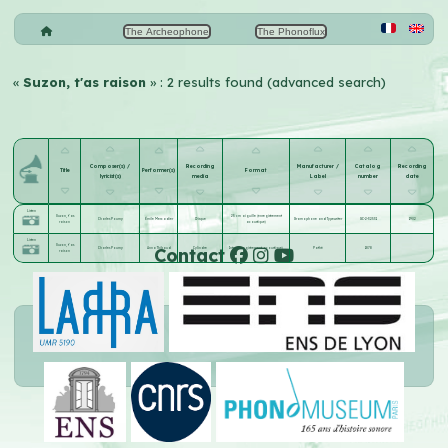
The Archeophone
The Phonoflux
«
Suzon, t'as raison
» : 2 results found (advanced search)
Composer(s) /
Recording
Manufacturer /
Catalog
Recording
Title
Performer(s)
Format
lyricist(s)
media
Label
number
date
Listen
Suzon, t'as
25 cm aiguille (enregistrement
Charles Pourny
Émile Mercadier
Disque
Gramophone and Typewriter
GC-2-32531
1902
raison
acoustique)
Listen
Suzon, t'as
Contact
Charles Pourny
Anna Thibaud
Cylindre
Inter (enregistrement acoustique)
Pathé
1878
raison