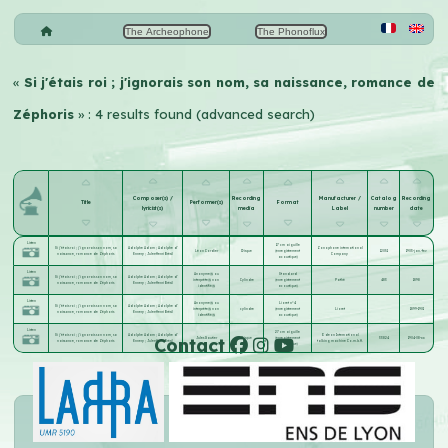
The Archeophone
The Phonoflux
«
Si j'étais roi ; j'ignorais son nom, sa naissance, romance de
Zéphoris
» : 4 results found (advanced search)
Composer(s) /
Recording
Manufacturer /
Catalog
Recording
Title
Performer(s)
Format
lyricist(s)
media
Label
number
date
Listen
17 cm aiguille
Si j'étais roi ; j'ignorais son nom, sa
Adolphe Adam
;
Adolphe d'
Zonophone international
Léon Cordier
Disque
(enregistrement
12051
1903-jan.-fev
naissance, romance de Zéphoris
Ennery
;
Jules-Henri Brésil
Company
acoustique)
Listen
Anonyme(s) ou
Standard
Si j'étais roi ; j'ignorais son nom, sa
Adolphe Adam
;
Adolphe d'
interprète(s) non
Cylindre
(enregistrement
Pathé
483
1898
naissance, romance de Zéphoris
Ennery
;
Jules-Henri Brésil
identifié(s)
acoustique)
Listen
Anonyme(s) ou
Lioret n°4
Si j'étais roi ; j'ignorais son nom, sa
Adolphe Adam
;
Adolphe d'
interprète(s) non
cylindre
(enregistrement
Lioret
1899-1901
naissance, romance de Zéphoris
Ennery
;
Jules-Henri Brésil
identifié(s)
acoustique)
Listen
27 cm aiguille
Si j'étais roi ; j'ignorais son nom, sa
Adolphe Adam
;
Adolphe d'
Odeon International
Contact
Jules Gautier
Disque
(enregistrement
33824
1904-08-xx
naissance, romance de Zéphoris
Ennery
;
Jules-Henri Brésil
talking machine Co.m.b.H.
acoustique)