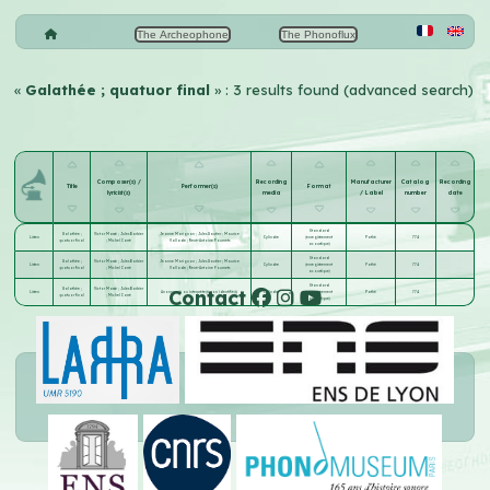
The Archeophone
The Phonoflux
«
Galathée ; quatuor final
» : 3 results found (advanced search)
Composer(s) /
Recording
Manufacturer
Catalog
Recording
Title
Performer(s)
Format
lyricist(s)
media
/ Label
number
date
Standard
Galathée ;
Victor Massé
;
Jules Barbier
Jeanne Marignan
;
Jules Gautier
;
Maurice
Listen
Cylindre
(enregistrement
Pathé
774
quatuor final
;
Michel Carré
Vallade
;
René-Antoine Fournets
acoustique)
Standard
Galathée ;
Victor Massé
;
Jules Barbier
Jeanne Marignan
;
Jules Gautier
;
Maurice
Listen
Cylindre
(enregistrement
Pathé
774
quatuor final
;
Michel Carré
Vallade
;
René-Antoine Fournets
acoustique)
Standard
Contact
Galathée ;
Victor Massé
;
Jules Barbier
Listen
Anonyme(s) ou interprète(s) non identifié(s)
Cylindre
(enregistrement
Pathé
774
quatuor final
;
Michel Carré
acoustique)