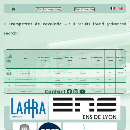
The Archeophone
The Phonoflux
«
Trompettes de cavalerie
» : 4 results found (advanced
search)
Composer(s) /
Recording
Manufacturer /
Catalog
Recording
Title
Performer(s)
Format
lyricist(s)
media
Label
number
date
Listen
Le réveil de cavalerie, à l'étendard,
Trompettes de
Inter (enregistrement
Cylindre
Pathé
8800
1902-1904
Michel Strogoff
cavalerie
acoustique)
Fanfare trompettes de
Standard (enregistrement
Listen
Le Réveil, A l'étendard, Michel Stroggoff
Cylindre
Pathé
8800
cavalerie
acoustique)
Fanfare trompettes de
Standard (enregistrement
Listen
Le Réveil, A l'étendard, Michel Stroggoff
Cylindre
Pathé
8800
cavalerie
acoustique)
Contact
Première marche réglementaire pour
Trompettes de
Standard (enregistrement
[Marque ou fabricant
Listen
Cylindre
trompettes de cavalerie
cavalerie
acoustique)
non identifié]