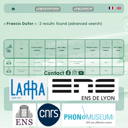
The Archeophone
The Phonoflux
«
Francis Dufor
» : 2 results found (advanced search)
Composer(s) /
Recording
Manufacturer /
Catalog
Recording
Title
Performer(s)
Format
lyricist(s)
media
Label
number
date
Listen
28 cm saphir (enregistrement
Le coup de foudre
Georges Krier
Francis Dufor
Disque
Opéra
14052
acoustique)
Listen
Qu'est-ce c'est qu'ces
28 cm saphir (enregistrement
Contact
Raoul Georges
Francis Dufor
Disque
Opéra
14021
manièr's-là ?
acoustique)