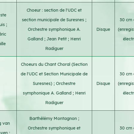
Choeur : section de l'UDC et
ste
section municipale de Suresnes
;
30 cm a
uis
;
Orchestre symphonique A.
Disque
(enregi
éric
Galland
;
Jean Petit
;
Henri
élect
lle
Radiguer
Choeurs du Chant Choral (Section
de l'UDC et Section Municipale de
30 cm a
Suresnes)
;
Orchestre
Disque
(enregi
symphonique A. Galland
;
Henri
élect
Radiguer
Barthélémy Montagnon
;
g van
Orchestre symphonique et
30 cm a
oven
;