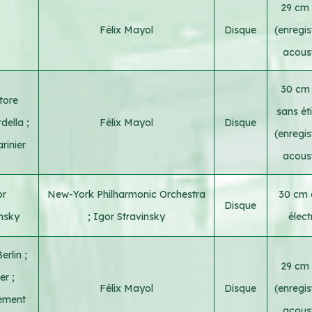
29 cm 
Félix Mayol
Disque
(enregi
acous
30 cm 
tore
sans ét
della
;
Félix Mayol
Disque
(enregi
rinier
acous
or
New-York Philharmonic Orchestra
30 cm a
Disque
insky
;
Igor Stravinsky
élect
Berlin
;
29 cm 
der
;
Félix Mayol
Disque
(enregi
ement
acous