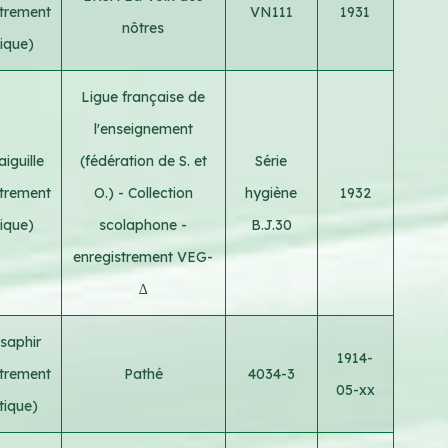
strement
VN111
1931
nôtres
rique)
Ligue française de
l'enseignement
iguille
(fédération de S. et
Série
strement
O.) - Collection
hygiène
1932
rique)
scolaphone -
B.J.30
enregistrement VEG-
∆
saphir
1914-
strement
Pathé
4034-3
05-xx
tique)