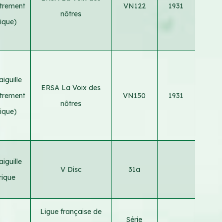
strement
VN122
1931
nôtres
rique)
iguille
ERSA La Voix des
strement
VN150
1931
nôtres
rique)
iguille
V Disc
31a
rique
Ligue française de
Série