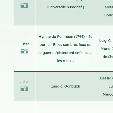
l'universelle humanité]
Maur
Bouc
Hymne du Panthéon (1794) - 2e
Luigi Ch
Listen
partie - Et les sombres feux de
;
Marie-
la guerre s'éteindront enfin sous
de Ch
les cieux...
Alessio O
Listen
Inno di Garibaldi
;
Lu
Merca