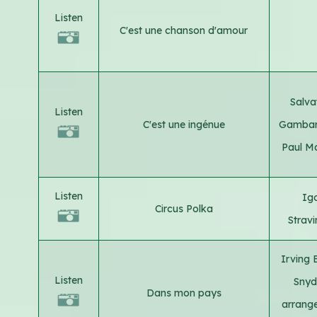
Listen
C'est une chanson d'amour
Salva
Listen
C'est une ingénue
Gambar
Paul Ma
Listen
Ig
Circus Polka
Strav
Irving 
Listen
Sny
Dans mon pays
arrang