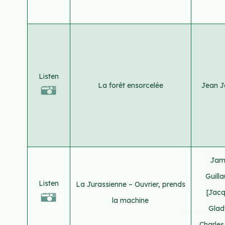
Listen
La forêt ensorcelée
Jean J
Jam
Guill
Listen
La Jurassienne – Ouvrier, prends
[Jac
la machine
Gla
Charles