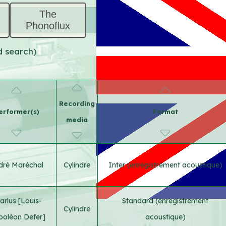
The
Phonoflux
d search)
Recording
erformer(s)
Format
media
dré Maréchal
Cylindre
Inter (enregistrement acoustique)
arlus [Louis-
Standard (enregistrement
Cylindre
oléon Defer]
acoustique)