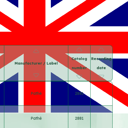
Catalog
Recording
Manufacturer / Label
number
date
Pathé
2881
Pathé
2881