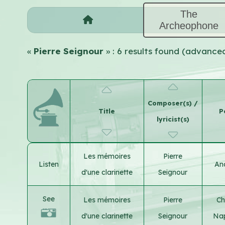
The
Archeophone
«
Pierre Seignour
» : 6 results found (advance
Composer(s) /
Title
P
lyricist(s)
Les mémoires
Pierre
Listen
An
d'une clarinette
Seignour
See
Les mémoires
Pierre
Ch
d'une clarinette
Seignour
Nap