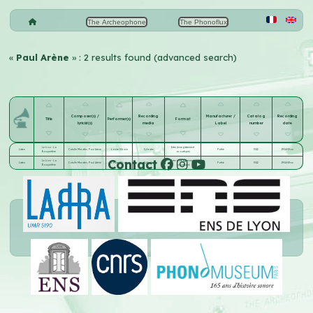
The Archeophone
The Phonoflux
«
Paul Arène
» : 2 results found (advanced search)
Composer(s) /
Recording
Manufacturer /
Catalog
Recording
Title
Performer(s)
Format
lyricist(s)
media
Label
number
date
Le Lion - La
Inter (enregistrement
Listen
Catulle Mendès
;
Paul Arène
Louise Silvain
Cylindre
Pathé
3312
1904-08-xx
Bouquetière
acoustique)
Contact
Le Lion - La
Inter (enregistrement
Listen
Catulle Mendès
;
Paul Arène
Louise Silvain
Cylindre
Pathé
3312
1904-08-xx
Bouquetière
acoustique)