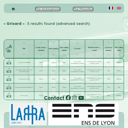
The Archeophone
The Phonoflux
«
Grisard
» : 5 results found (advanced search)
Composer(s) /
Recording
Manufacturer /
Catalog
Recording
Title
Performer(s)
Format
lyricist(s)
media
Label
number
date
Listen
19 cm aiguille
Odeon International talking
Commune de Pieds-Truffés
Grisard
Dumas
Disque
6206
1904-08-xx
(enregistrement acoustique)
machine Co.m.b.H.
Listen
Grande ménagerie du palais de
19 cm aiguille
Odeon International talking
Grisard
Dumas
Disque
6176
1904-08-xx
cristal de Bagnolet
(enregistrement acoustique)
machine Co.m.b.H.
Listen
19 cm aiguille
Odeon International talking
La purge de Polochon
Grisard
Dumas
Disque
6348
1905-02-xx
(enregistrement acoustique)
machine Co.m.b.H.
Listen
19 cm aiguille
Odeon International talking
Paroisse de Saint-Pierre-de-Mézidon
Grisard
Grisard
Disque
3953
1904
(enregistrement acoustique)
machine Co.m.b.H.
Listen
19 cm aiguille
Odeon International talking
Contact
Que de cierges !
Grisard
Dumas
Disque
6205
1904-08-xx
(enregistrement acoustique)
machine Co.m.b.H.