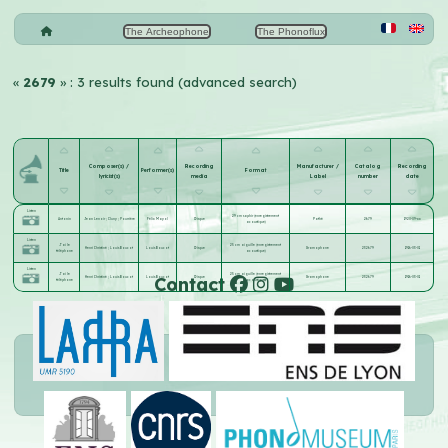
The Archeophone
The Phonoflux
«
2679
» : 3 results found (advanced search)
Composer(s) /
Recording
Manufacturer /
Catalog
Recording
Title
Performer(s)
Format
lyricist(s)
media
Label
number
date
Listen
29 cm saphir (enregistrement
Antonin
Jean Lenoir
;
Cluny
;
Pourrière
Félix Mayol
Disque
Pathé
2679
1920-09-xx
acoustique)
Listen
J'ai le
25 cm aiguille (enregistrement
Henri Christiné
;
Louis Boucot
Louis Boucot
Disque
Gramophone
232679
1916-03-01
téléphone
acoustique)
Listen
J'ai le
25 cm aiguille (enregistrement
Contact
Henri Christiné
;
Louis Boucot
Louis Boucot
Disque
Gramophone
232679
1916-03-01
téléphone
acoustique)