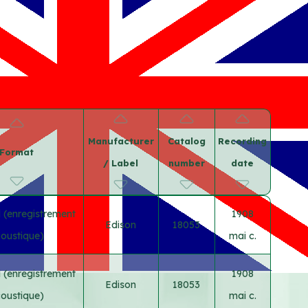
Manufacturer
Catalog
Recording
Format
/ Label
number
date
 (enregistrement
1908
Edison
18053
oustique)
mai c.
 (enregistrement
1908
Edison
18053
oustique)
mai c.