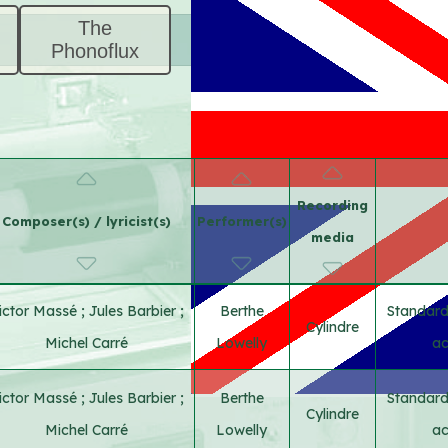
The
Phonoflux
Recording
Composer(s) / lyricist(s)
Performer(s)
media
ictor Massé
;
Jules Barbier
;
Berthe
Standard
Cylindre
Michel Carré
Lowelly
ac
ictor Massé
;
Jules Barbier
;
Berthe
Standard
Cylindre
Michel Carré
Lowelly
ac