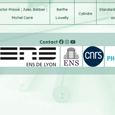
ictor Massé
;
Jules Barbier
;
Berthe
Standard
Cylindre
Michel Carré
Lowelly
ac
Contact